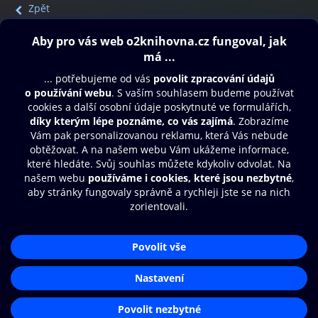
Zpět
Obsah ke stažení
Moje O2 Knihovna
Další zábava
© O2 Czech Republic a.s.
Nákupní řád
Přístupnost
Aplikace O2 Knihovna
Zásady zpracování osobních údajů
Čti a poslouchej své e-knihy a
Cookies
audioknihy rychleji a pohodlněji.
Nastavení cookies