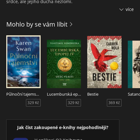
srdce, ale jejího ducha nezlomí.
více
Tajně pracuje pro podzemní síť ve Francii a riskuje život při
mimořádně nebezpečné misi v dějinách místního odboje: v
Mohlo by se vám líbit
přestrojení se vydává za sekretářku šéfa gestapa, vojáka se
šílenou pověstí chladnokrevného zabijáka. Každý den se
ocitá tváří v tvář nepříteli. Vaří kávu lidem, jimiž opovrhuje.
Píše dopisy pro netvory, kteří povraždili její rodinu. Každou
chvíli může být odhalena... Dokáže splnit nebezpečný úkol a
zachránit tisíce životů?
Další emocemi nabitý román Ellie Midwoodové z období
druhé světové války vypráví neuvěřitelný, a přesto skutečný
příběh Dory Schaulové, jedné z nejodvážnějších žen historie,
která riskovala vlastní život tím, že se postavila tváří v tvář
Půlnoční tajemství
Lucemburská epopej IV - Otec vlasti (1356-1378)
Bestie
nepříteli.
329 Kč
329 Kč
369 Kč
Jak číst zakoupené e-knihy nejpohodlněji?