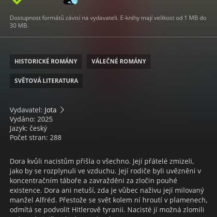
Dostupnost formátů závisí na vydavateli. E-knihy mají velikost od 1 MB do
30 MB.
HISTORICKÉ ROMÁNY
VÁLEČNÉ ROMÁNY
SVĚTOVÁ LITERATURA
Vydavatel:
Jota
Vydáno: 2025
Jazyk: český
Počet stran: 288
Dora kvůli nacistům přišla o všechno. Její přátelé zmizeli,
jako by se rozplynuli ve vzduchu. Její rodiče byli uvězněni v
koncentračním táboře a zavražděni za zločin pouhé
existence. Dora ani netuší, zda je vůbec naživu její milovaný
manžel Alfréd. Přestože se svět kolem ní hroutí v plamenech,
odmítá se podvolit Hitlerově tyranii. Nacisté jí možná zlomili