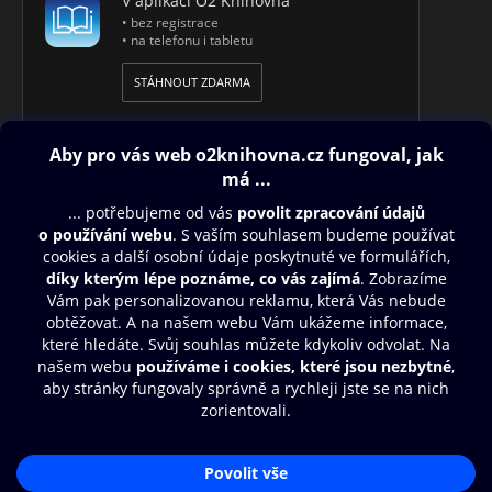
V aplikaci O2 Knihovna
• bez registrace
• na telefonu i tabletu
STÁHNOUT ZDARMA
Obsah ke stažení
Moje O2 Knihovna
Další zábava
© O2 Czech Republic a.s.
Nákupní řád
Přístupnost
Aplikace O2 Knihovna