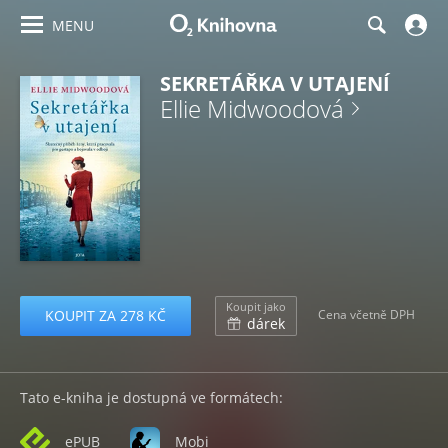
MENU
SEKRETÁŘKA V UTAJENÍ
Ellie Midwoodová
Koupit jako
KOUPIT ZA 278 KČ
Cena včetně DPH
dárek
Tato e-kniha je dostupná ve formátech:
ePUB
Mobi