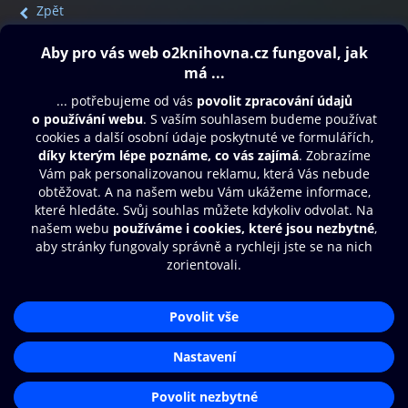
Zpět
Obsah ke stažení
Moje O2 Knihovna
Další zábava
© O2 Czech Republic a.s.
Nákupní řád
Přístupnost
Aplikace O2 Knihovna
Zásady zpracování osobních údajů
Čti a poslouchej své e-knihy a
Cookies
audioknihy rychleji a pohodlněji.
Nastavení cookies