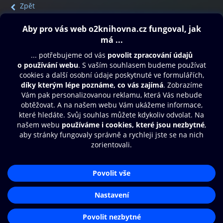
Zpět
Obsah ke stažení
Moje O2 Knihovna
Další zábava
© O2 Czech Republic a.s.
Nákupní řád
Přístupnost
Aplikace O2 Knihovna
Zásady zpracování osobních údajů
Čti a poslouchej své e-knihy a
Cookies
audioknihy rychleji a pohodlněji.
Nastavení cookies