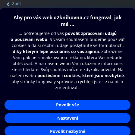
Zpět
Obsah ke stažení
Moje O2 Knihovna
Další zábava
© O2 Czech Republic a.s.
Nákupní řád
Přístupnost
Aplikace O2 Knihovna
Zásady zpracování osobních údajů
Čti a poslouchej své e-knihy a
Cookies
audioknihy rychleji a pohodlněji.
Nastavení cookies