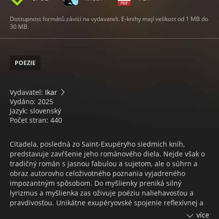
Dostupnost formátů závisí na vydavateli. E-knihy mají velikost od 1 MB do
30 MB.
POEZIE
Vydavatel:
Ikar
Vydáno: 2025
Jazyk: slovenský
Počet stran: 440
Citadela, posledná zo Saint-Exupéryho siedmich kníh,
predstavuje zavŕšenie jeho románového diela. Nejde však o
tradičný román s jasnou fabulou a sujetom, ale o súhrn a
obraz autorovho celoživotného poznania vyjadreného
impozantným spôsobom. Do myšlienky preniká silný
lyrizmus a myšlienka zas oživuje poéziu naliehavosťou a
pravdivosťou. Unikátne exupéryovské spojenie reflexívnej a
lyrickej zložky umožňuje prienik do podstaty ľudského sveta.
více