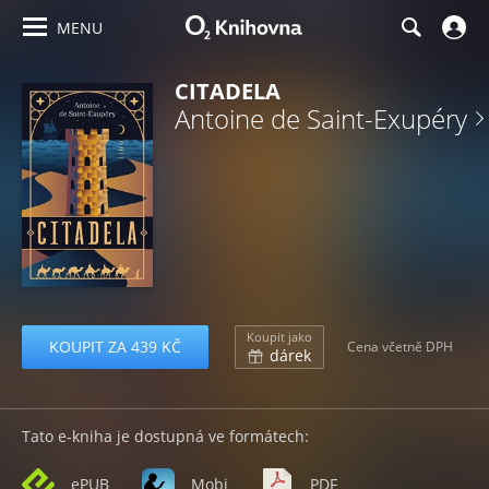
MENU
CITADELA
Antoine de Saint-Exupéry
Koupit jako
KOUPIT ZA 439 KČ
Cena včetně DPH
dárek
Tato e-kniha je dostupná ve formátech:
ePUB
Mobi
PDF