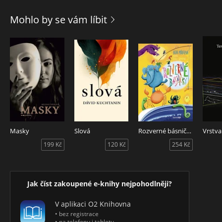
Citadela tak nadobudla charakter masívneho sloja, v ktorom
je uložené poznanie, nevyhnutné pre humanistický rozvoj
Mohlo by se vám líbit
civilizácie. Zároveň ide o vzrušujúcu objaviteľskú cestu k
človeku, ktorý hľadá a nakoniec aj nachádza zmysel svojho
života. Podľa autorových vlastných slov predstavuje knihu
života, do ktorej vyústili všetky základné témy z jeho
predchádzajúcich diel. Citadela je zároveň jedinečným
dielom so stále živým posolstvom pre nás i pre ďalšie
generácie.
Masky
Slová
Rozverné básničky
Vrstva
199 Kč
120 Kč
254 Kč
Jak číst zakoupené e-knihy nejpohodlněji?
V aplikaci O2 Knihovna
• bez registrace
• na telefonu i tabletu