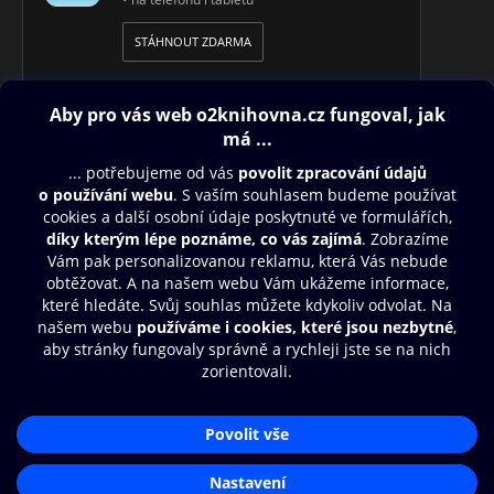
STÁHNOUT ZDARMA
Obsah ke stažení
Moje O2 Knihovna
Další zábava
© O2 Czech Republic a.s.
Nákupní řád
Přístupnost
Aplikace O2 Knihovna
Zásady zpracování osobních údajů
Čti a poslouchej své e-knihy a
Cookies