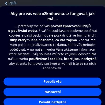
Zpět
Obsah ke stažení
Moje O2 Knihovna
Další zábava
© O2 Czech Republic a.s.
Nákupní řád
Přístupnost
Aplikace O2 Knihovna
Zásady zpracování osobních údajů
Čti a poslouchej své e-knihy a
Cookies
audioknihy rychleji a pohodlněji.
Nastavení cookies