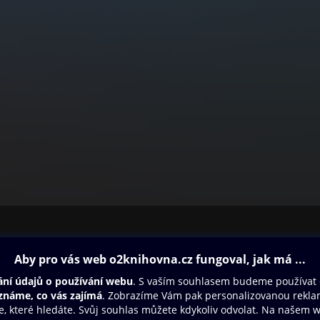
ovna
Další zábava
Oneplay
Oneplay Originály
Sport