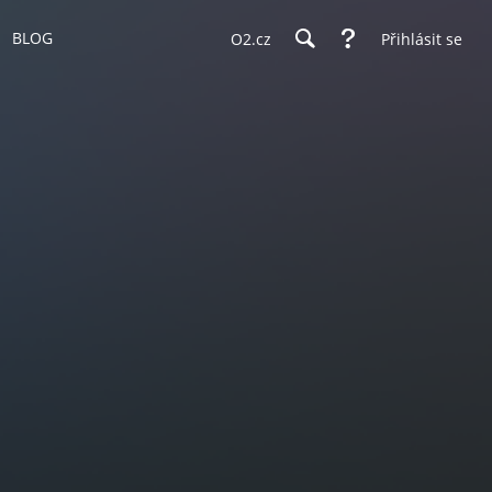
BLOG
O2.cz
Přihlásit se