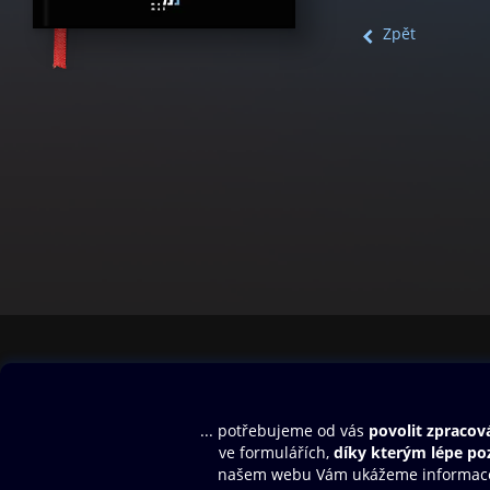
Zpět
Obsah ke stažení
Moje O2 Knih
Uvítací melodie
Přihlásit se
Aplikace a hry
E-knihy
Dárkový poukaz
SMS/MMS Info
Audioknihy
Nápověda
Blog