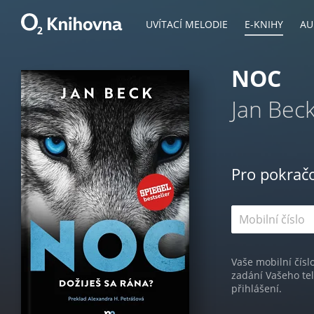
UVÍTACÍ MELODIE
E-KNIHY
AU
NOC
Jan Bec
Pro pokrač
Vaše mobilní čísl
zadání Vašeho te
přihlášení.