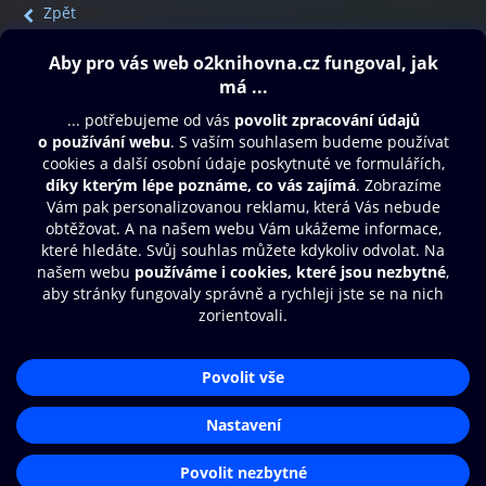
Zpět
Obsah ke stažení
Moje O2 Knihovna
Další zábava
© O2 Czech Republic a.s.
Nákupní řád
Přístupnost
Aplikace O2 Knihovna
Zásady zpracování osobních údajů
Čti a poslouchej své e-knihy a
Cookies
audioknihy rychleji a pohodlněji.
Nastavení cookies