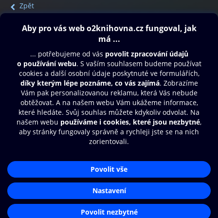
Zpět
Obsah ke stažení
Moje O2 Knihovna
Další zábava
© O2 Czech Republic a.s.
Nákupní řád
Přístupnost
Aplikace O2 Knihovna
Zásady zpracování osobních údajů
Čti a poslouchej své e-knihy a
Cookies
audioknihy rychleji a pohodlněji.
Nastavení cookies