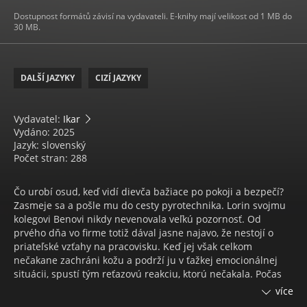
Dostupnost formátů závisí na vydavateli. E-knihy mají velikost od 1 MB do
30 MB.
DALŠÍ JAZYKY
CIZÍ JAZYKY
Vydavatel:
Ikar
Vydáno: 2025
Jazyk: slovenský
Počet stran: 288
Čo urobí osud, keď vidí dievča bažiace po pokoji a bezpečí?
Zasmeje sa a pošle mu do cesty pyrotechnika. Lorin svojmu
kolegovi Benovi nikdy nevenovala veľkú pozornosť. Od
prvého dňa vo firme totiž dával jasne najavo, že nestojí o
priateľské vzťahy na pracovisku. Keď jej však celkom
nečakane zachráni kožu a podrží ju v ťažkej emocionálnej
situácii, spustí tým reťazovú reakciu, ktorú nečakala. Počas
krátkeho spolunažívania v jej byte sa o nej dozvie viac, ako
více
by si želala. Ale aj Ben má svoje tajomstvá. No prezradiť ich