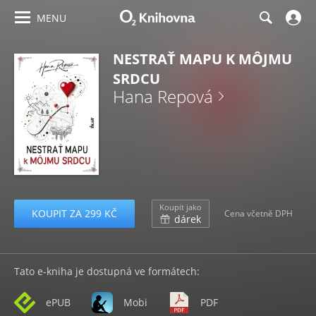
MENU
NESTRAŤ MAPU K MÔJMU
SRDCU
Hana Repová
Koupit jako
KOUPIT ZA 299 KČ
Cena včetně DPH
dárek
Tato e-kniha je dostupná ve formátech:
ePUB
Mobi
PDF