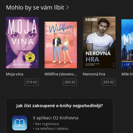
je ochotný len výmenou za tie jej. Každý z nás má v živote
Mohlo by se vám líbit
kapitolu, ktorú nechce čítať nahlas, ale je šťastím spoznať
niekoho, kto nám pomôže otočiť list.
Moja vina
Wildfire (slovenský jazyk)
Nerovná hra
319 Kč
369 Kč
309 Kč
Jak číst zakoupené e-knihy nejpohodlněji?
V aplikaci O2 Knihovna
• bez registrace
• na telefonu i tabletu