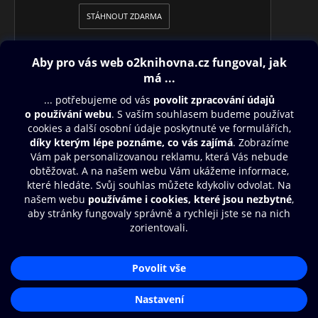
STÁHNOUT ZDARMA
Obsah ke stažení
Moje O2 Knihovna
Další zábava
© O2 Czech Republic a.s.
Nákupní řád
Přístupnost
Aplikace O2 Knihovna
Zásady zpracování osobních údajů
Čti a poslouchej své e-knihy a
Cookies
audioknihy rychleji a pohodlněji.