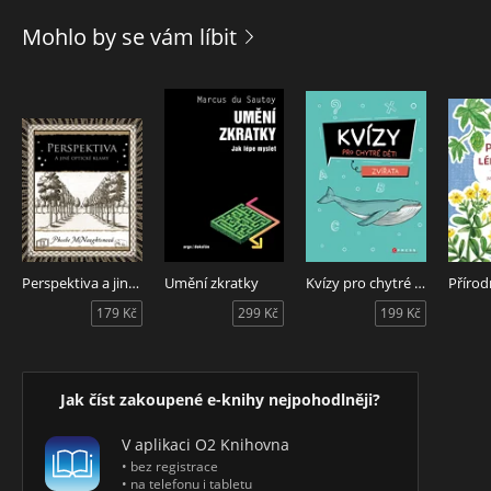
Mohlo by se vám líbit
Perspektiva a jiné optické klamy
Umění zkratky
Kvízy pro chytré děti: Zvířata
179 Kč
299 Kč
199 Kč
Jak číst zakoupené e-knihy nejpohodlněji?
V aplikaci O2 Knihovna
• bez registrace
• na telefonu i tabletu