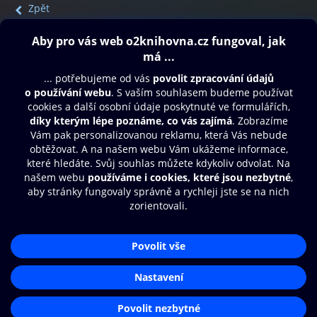
Zpět
Obsah ke stažení
Moje O2 Knihovna
Další zábava
© O2 Czech Republic a.s.
Nákupní řád
Přístupnost
Aplikace O2 Knihovna
Zásady zpracování osobních údajů
Čti a poslouchej své e-knihy a
Cookies
audioknihy rychleji a pohodlněji.
Nastavení cookies