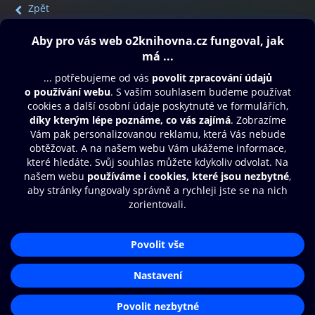
Zpět
Obsah ke stažení
Moje O2 Knihovna
Další zábava
© O2 Czech Republic a.s.
Nákupní řád
Přístupnost
Aplikace O2 Knihovna
Zásady zpracování osobních údajů
Čti a poslouchej své e-knihy a
Cookies
audioknihy rychleji a pohodlněji.
Nastavení cookies