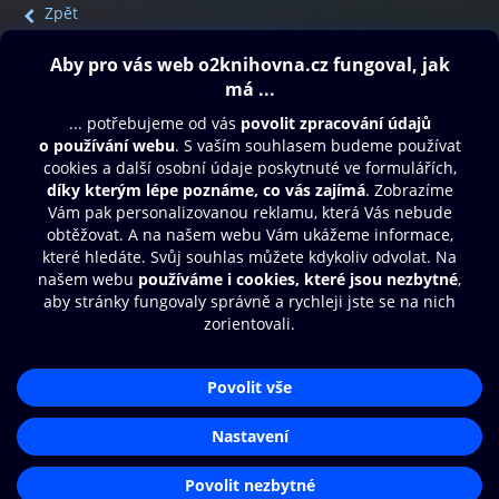
Zpět
Obsah ke stažení
Moje O2 Knihovna
Další zábava
© O2 Czech Republic a.s.
Nákupní řád
Přístupnost
Aplikace O2 Knihovna
Zásady zpracování osobních údajů
Čti a poslouchej své e-knihy a
Cookies
audioknihy rychleji a pohodlněji.
Nastavení cookies