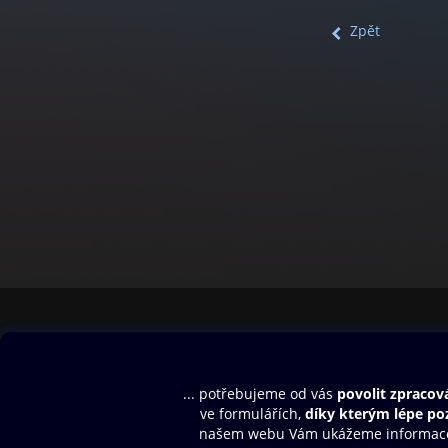
Zpět
Obsah ke stažení
Moje O2 Knih
Uvítací melodie
Přihlásit se
Aplikace a hry
E-knihy
Dárkový poukaz
SMS/MMS Info
Audioknihy
Nápověda
Blog