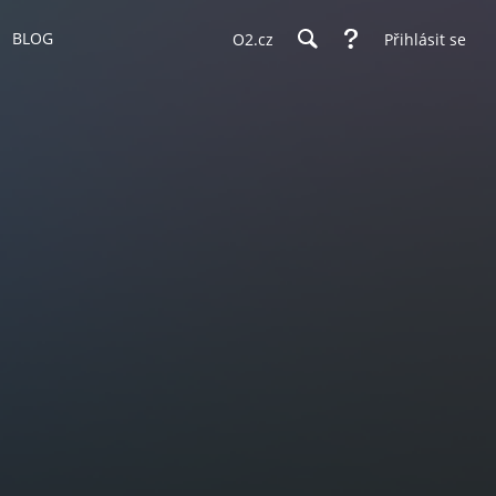
BLOG
O2.cz
Přihlásit se