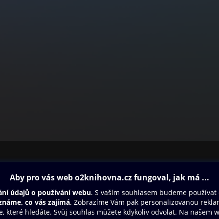
ovna
Další zábava
Oneplay
Oneplay Originály
Sport