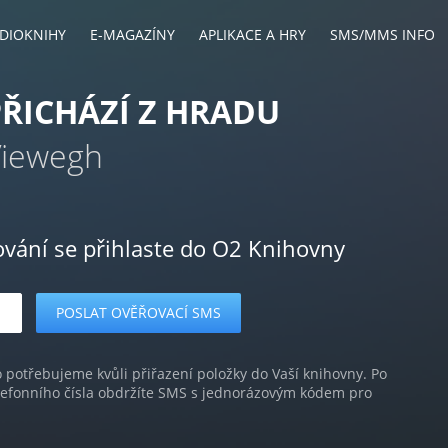
DIOKNIHY
E-MAGAZÍNY
APLIKACE A HRY
SMS/MMS INFO
ŘICHÁZÍ Z HRADU
Viewegh
ování se přihlaste do O2 Knihovny
o potřebujeme kvůli přiřazení položky do Vaší knihovny. Po
lefonního čísla obdržíte SMS s jednorázovým kódem pro