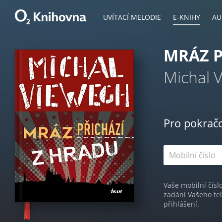
UVÍTACÍ MELODIE
E-KNIHY
AU
MRÁZ P
Michal 
Pro pokrač
Vaše mobilní čísl
zadání Vašeho te
přihlášení.