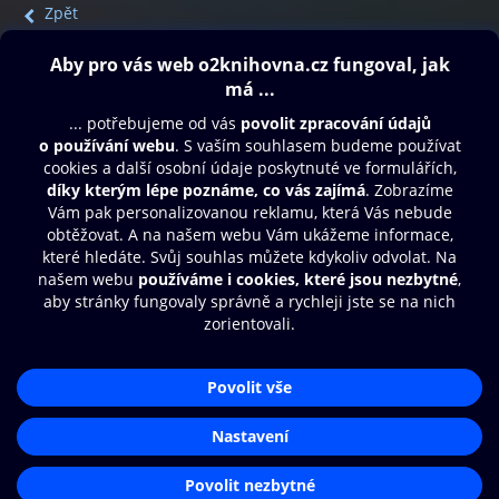
Zpět
Obsah ke stažení
Moje O2 Knihovna
Další zábava
© O2 Czech Republic a.s.
Nákupní řád
Přístupnost
Aplikace O2 Knihovna
Zásady zpracování osobních údajů
Čti a poslouchej své e-knihy a
Cookies
audioknihy rychleji a pohodlněji.
Nastavení cookies