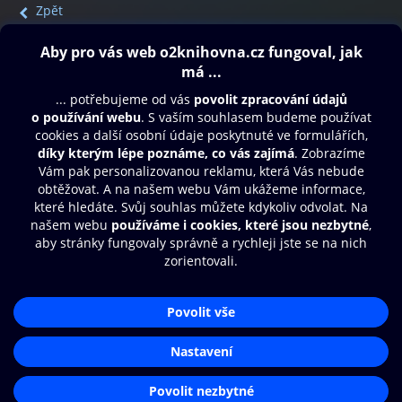
Zpět
Obsah ke stažení
Moje O2 Knihovna
Další zábava
© O2 Czech Republic a.s.
Nákupní řád
Přístupnost
Aplikace O2 Knihovna
Zásady zpracování osobních údajů
Čti a poslouchej své e-knihy a
Cookies
audioknihy rychleji a pohodlněji.
Nastavení cookies