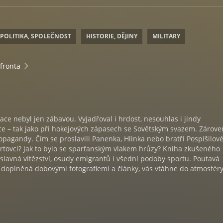
POLITIKA, SPOLEČNOST
HISTORIE, DĚJINY
MILITARY
fronta
ace nebyl jen zábavou. Vyjadřoval i hrdost, nesouhlas i jindy
e – tak jako při hokejových zápasech se Sovětským svazem. Zárove
opagandy. Čím se proslavili Panenka, Hlinka nebo bratři Pospíšilov
rtovci? Jak to bylo se sparťanským vlakem hrůzy? Kniha zkušeného
lavná vítězství, osudy emigrantů i všední podoby sportu. Poutavá
doplněná dobovými fotografiemi a články, vás vtáhne do atmosféry