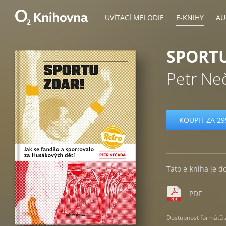
UVÍTACÍ MELODIE
E-KNIHY
AU
SPORTU
Petr Ne
KOUPIT ZA 29
Tato e-kniha je d
PDF
Dostupnost formátů zá