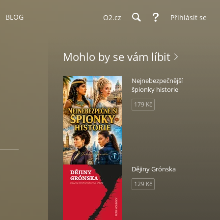
BLOG
O2.cz
Přihlásit se
Mohlo by se vám líbit
Nejnebezpečnější
špionky historie
179 Kč
Dějiny Grónska
129 Kč