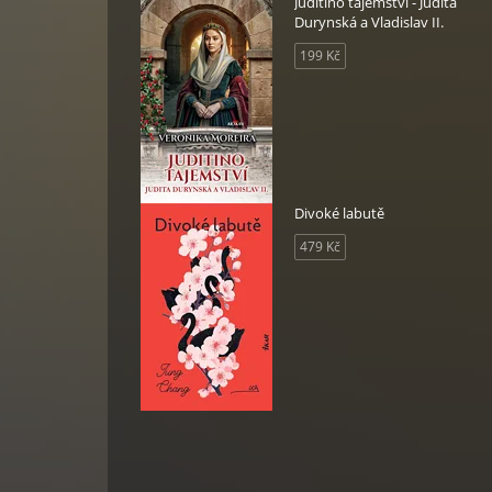
Juditino tajemství - Judita
Durynská a Vladislav II.
199 Kč
Divoké labutě
479 Kč