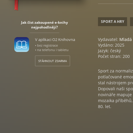
SPORT A HRY
Jak číst zakoupené e-knihy
nejpohodlněji?
Vydavatel:
Mladá 
V aplikaci O2 Knihovna
Vydáno: 2025
• bez registrace
• na telefonu i tabletu
Jazyk: český
Počet stran: 200
STÁHNOUT ZDARMA
Sport za normaliz
potlačované emoc
stal nástrojem pr
Dopovali naši spo
novináře mapuje s
mozaika příběhů, 
80. let.