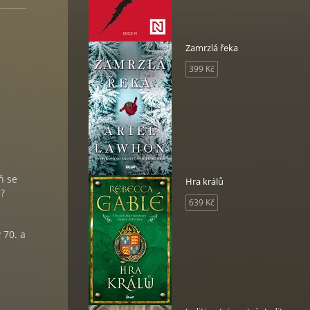
Zamrzlá řeka
399 Kč
ň se
Hra králů
é?
639 Kč
 70. a