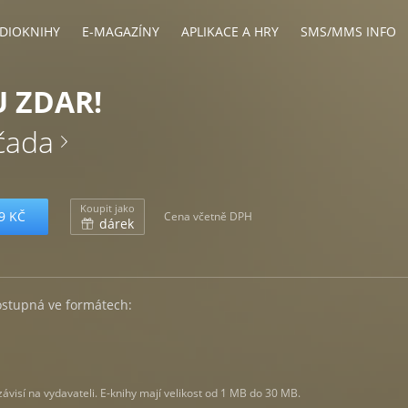
DIOKNIHY
E-MAGAZÍNY
APLIKACE A HRY
SMS/MMS INFO
 ZDAR!
čada
Koupit jako
9 KČ
Cena včetně DPH
dárek
ostupná ve formátech:
visí na vydavateli. E-knihy mají velikost od 1 MB do 30 MB.