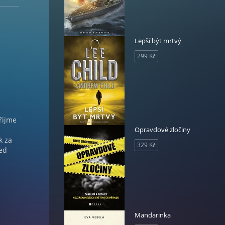
Lepší být mrtvý
299 Kč
řijme
a
Opravdové zločiny
k za
329 Kč
ed
Mandarinka