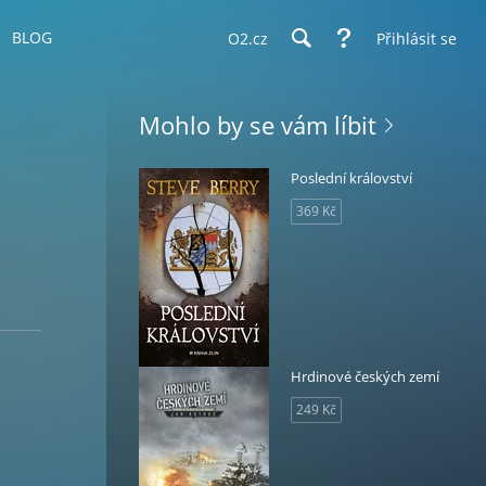
BLOG
O2.cz
Přihlásit se
Mohlo by se vám líbit
Poslední království
369 Kč
Hrdinové českých zemí
249 Kč