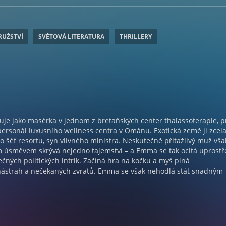
RUŽSTVÍ
SVĚTOVÁ LITERATURA
THRILLERY
uje jako masérka v jednom z bretaňských center thalassoterapie, p
personál luxusního wellness centra v Ománu. Exotická země ji zcel
ko šéf resortu, syn vlivného ministra. Neskutečně přitažlivý muž vša
m úsměvem skrývá nejedno tajemství – a Emma se tak ocitá uprostř
ných politických intrik. Začíná hra na kočku a myš plná
nástrah a nečekaných zvratů. Emma se však nehodlá stát snadným