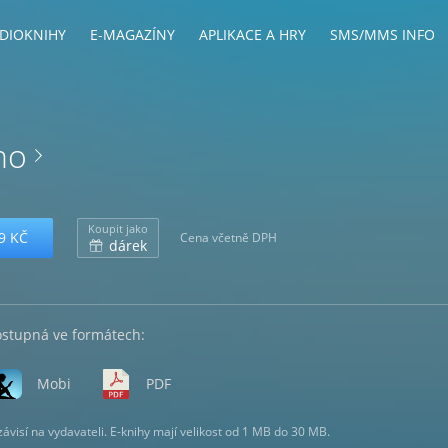
DIOKNIHY
E-MAGAZÍNY
APLIKACE A HRY
SMS/MMS INFO
no
Koupit jako
9 KČ
Cena včetně DPH
dárek
ostupná ve formátech:
Mobi
PDF
visí na vydavateli. E-knihy mají velikost od 1 MB do 30 MB.