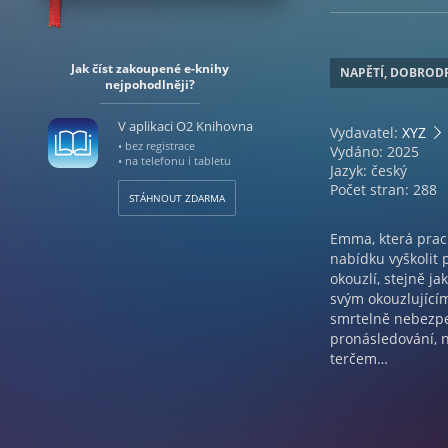
Jak číst zakoupené e-knihy
NAPĚTÍ, DOBROD
nejpohodlněji?
V aplikaci O2 Knihovna
Vydavatel:
XYZ
• bez registrace
Vydáno: 2025
• na telefonu i tabletu
Jazyk: český
Počet stran: 288
STÁHNOUT ZDARMA
Emma, která prac
nabídku vyškolit 
okouzlí, stejně ja
svým okouzlující
smrtelně nebezpeč
pronásledování, 
terčem…