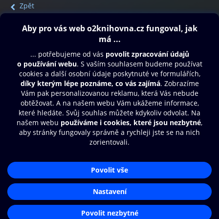
Zpět
Obsah ke stažení
Moje O2 Knihovna
Další zábava
© O2 Czech Republic a.s.
Nákupní řád
Přístupnost
Aplikace O2 Knihovna
Zásady zpracování osobních údajů
Čti a poslouchej své e-knihy a
Cookies
audioknihy rychleji a pohodlněji.
Nastavení cookies