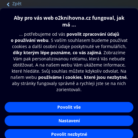
Zpět
Obsah ke stažení
Moje O2 Knihovna
Další zábava
© O2 Czech Republic a.s.
Nákupní řád
Přístupnost
Aplikace O2 Knihovna
Zásady zpracování osobních údajů
Čti a poslouchej své e-knihy a
Cookies
audioknihy rychleji a pohodlněji.
Nastavení cookies