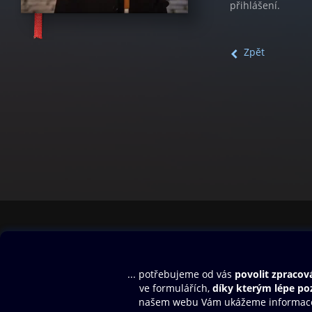
přihlášení.
Zpět
Obsah ke stažení
Moje O2 Knih
Uvítací melodie
Přihlásit se
Aplikace a hry
E-knihy
Dárkový poukaz
SMS/MMS Info
Audioknihy
Nápověda
Blog