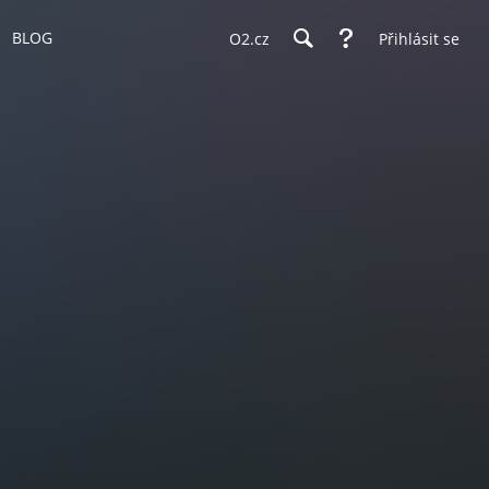
BLOG
O2.cz
Přihlásit se