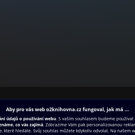
ovna
Další zábava
Oneplay
Oneplay Originály
Sport