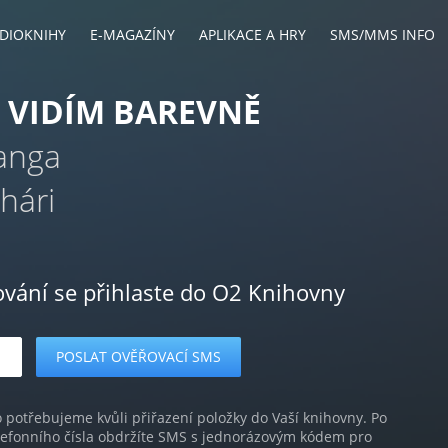
DIOKNIHY
E-MAGAZÍNY
APLIKACE A HRY
SMS/MMS INFO
 VIDÍM BAREVNĚ
Banga
hári
ování se přihlaste do O2 Knihovny
o potřebujeme kvůli přiřazení položky do Vaší knihovny. Po
lefonního čísla obdržíte SMS s jednorázovým kódem pro