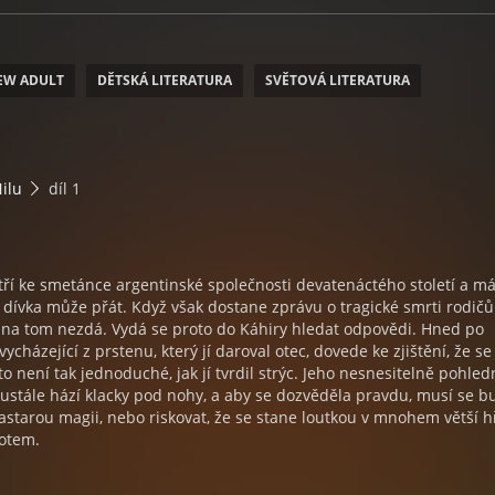
EW ADULT
DĚTSKÁ LITERATURA
SVĚTOVÁ LITERATURA
ilu
díl 1
tří ke smetánce argentinské společnosti devatenáctého století a m
n dívka může přát. Když však dostane zprávu o tragické smrti rodičů
í na tom nezdá. Vydá se proto do Káhiry hledat odpovědi. Hned po
vycházející z prstenu, který jí daroval otec, dovede ke zjištění, že se
o není tak jednoduché, jak jí tvrdil strýc. Jeho nesnesitelně pohled
ustále hází klacky pod nohy, a aby se dozvěděla pravdu, musí se b
starou magii, nebo riskovat, že se stane loutkou v mnohem větší h
votem.