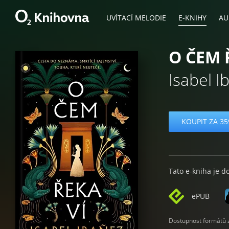
UVÍTACÍ MELODIE
E-KNIHY
AU
O ČEM 
Isabel I
KOUPIT ZA 35
Tato e-kniha je d
ePUB
Dostupnost formátů zá