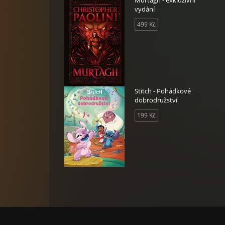
Murtagh - exkluzivní
vydání
499 Kč
Stitch - Pohádkové
dobrodružství
199 Kč