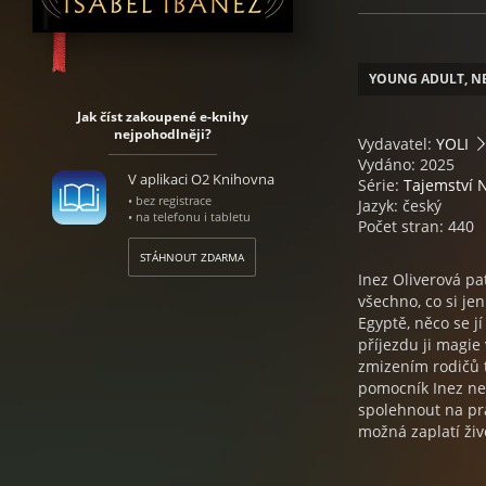
YOUNG ADULT, N
Jak číst zakoupené e-knihy
nejpohodlněji?
Vydavatel:
YOLI
Vydáno: 2025
V aplikaci O2 Knihovna
Série:
Tajemství N
• bez registrace
Jazyk: český
• na telefonu i tabletu
Počet stran: 440
STÁHNOUT ZDARMA
Inez Oliverová pa
všechno, co si je
Egyptě, něco se j
příjezdu ji magie 
zmizením rodičů t
pomocník Inez ne
spolehnout na pra
možná zaplatí ži