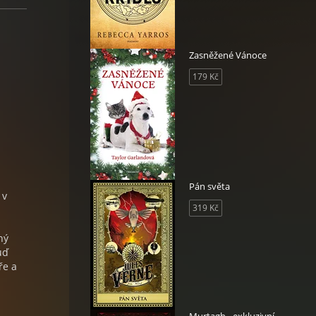
Zasněžené Vánoce
179 Kč
á
Pán světa
 v
319 Kč
ný
uď
ře a