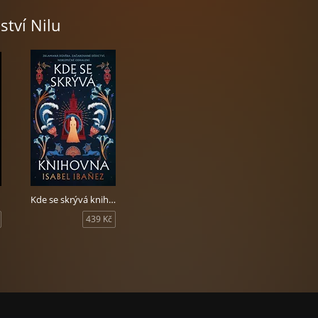
ství Nilu
Kde se skrývá knihovna
439 Kč