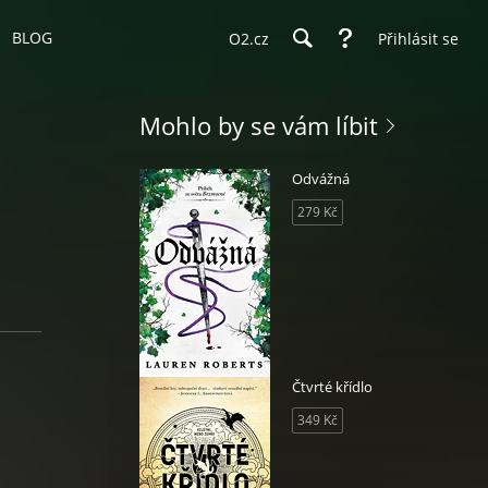
BLOG
O2.cz
Přihlásit se
Mohlo by se vám líbit
Odvážná
279 Kč
Čtvrté křídlo
349 Kč