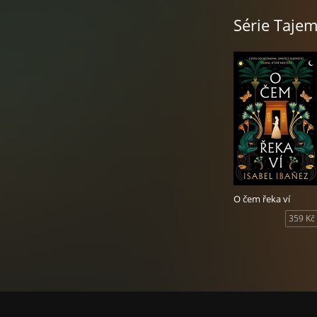
Série Tajem
O čem řeka ví
359 Kč