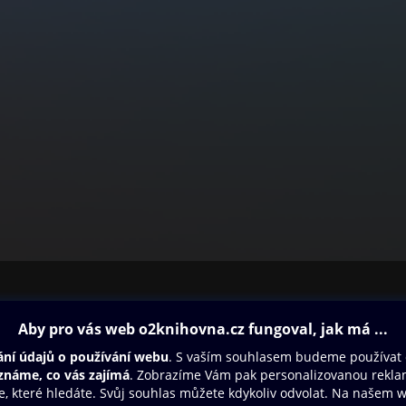
ovna
Další zábava
Oneplay
Oneplay Originály
Sport