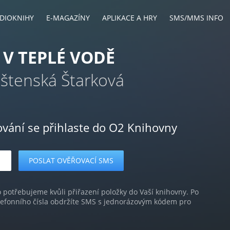
DIOKNIHY
E-MAGAZÍNY
APLIKACE A HRY
SMS/MMS INFO
 V TEPLÉ VODĚ
ištenská Štarková
ování se přihlaste do O2 Knihovny
o potřebujeme kvůli přiřazení položky do Vaší knihovny. Po
lefonního čísla obdržíte SMS s jednorázovým kódem pro