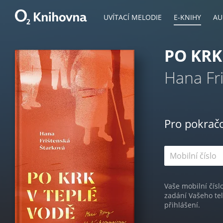
UVÍTACÍ MELODIE
E-KNIHY
AU
PO KRK
Hana Fr
Pro pokrač
Vaše mobilní čísl
zadání Vašeho te
přihlášení.