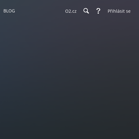
BLOG
O2.cz
Přihlásit se