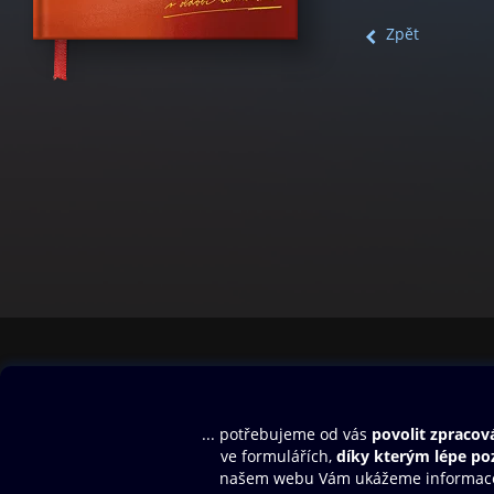
Zpět
Obsah ke stažení
Moje O2 Knih
Uvítací melodie
Přihlásit se
Aplikace a hry
E-knihy
Dárkový poukaz
SMS/MMS Info
Audioknihy
Nápověda
Blog