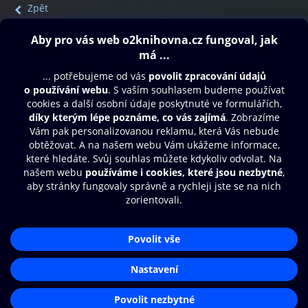
Zpět
Obsah ke stažení
Moje O2 Knihovna
Další zábava
© O2 Czech Republic a.s.
Nákupní řád
Přístupnost
Aplikace O2 Knihovna
Zásady zpracování osobních údajů
Čti a poslouchej své e-knihy a
Cookies
audioknihy rychleji a pohodlněji.
Nastavení cookies