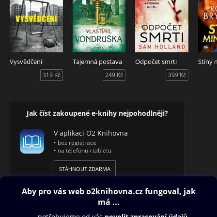
Vysvědčení
Tajemná postava
Odpočet smrti
Stíny 
319 Kč
249 Kč
399 Kč
Jak číst zakoupené e-knihy nejpohodlněji?
V aplikaci O2 Knihovna
• bez registrace
• na telefonu i tabletu
STÁHNOUT ZDARMA