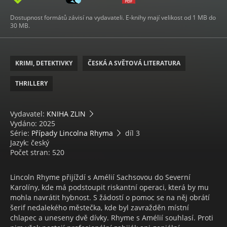
Dostupnost formátů závisí na vydavateli. E-knihy mají velikost od 1 MB do
30 MB.
KRIMI, DETEKTIVKY
ČESKÁ A SVĚTOVÁ LITERATURA
THRILLERY
Vydavatel:
KNIHA ZLIN
Vydáno: 2025
Série:
Případy Lincolna Rhyma
díl 3
Jazyk: český
Počet stran: 520
Lincoln Rhyme přijíždí s Amélií Sachsovou do Severní
Karolíny, kde má podstoupit riskantní operaci, která by mu
mohla navrátit hybnost. S žádostí o pomoc se na něj obrátí
šerif nedalekého městečka, kde byl zavražděn místní
chlapec a uneseny dvě dívky. Rhyme s Amélií souhlasí. Proti