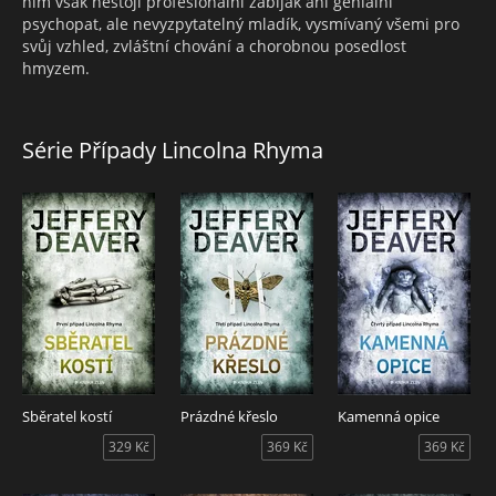
nim však nestojí profesionální zabiják ani geniální
psychopat, ale nevyzpytatelný mladík, vysmívaný všemi pro
svůj vzhled, zvláštní chování a chorobnou posedlost
hmyzem.
Série Případy Lincolna Rhyma
Sběratel kostí
Prázdné křeslo
Kamenná opice
329 Kč
369 Kč
369 Kč