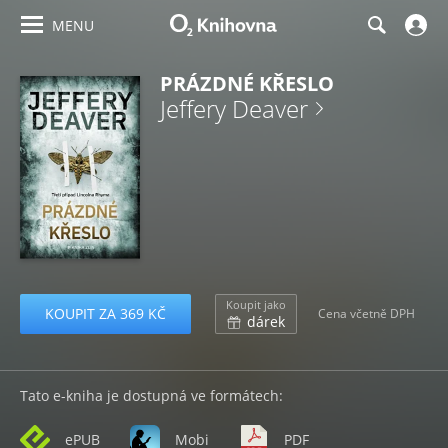
MENU
PRÁZDNÉ KŘESLO
Jeffery Deaver
Koupit jako
KOUPIT ZA 369 KČ
Cena včetně DPH
dárek
Tato e-kniha je dostupná ve formátech:
ePUB
Mobi
PDF