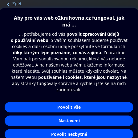
Zpět
Obsah ke stažení
Moje O2 Knihovna
Další zábava
© O2 Czech Republic a.s.
Nákupní řád
Přístupnost
Aplikace O2 Knihovna
Zásady zpracování osobních údajů
Čti a poslouchej své e-knihy a
Cookies
audioknihy rychleji a pohodlněji.
Nastavení cookies