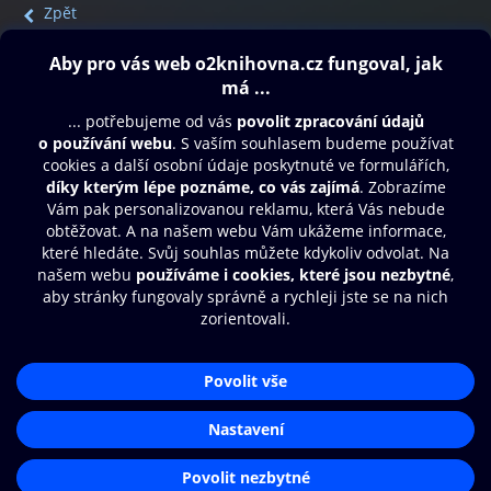
Zpět
Obsah ke stažení
Moje O2 Knihovna
Další zábava
© O2 Czech Republic a.s.
Nákupní řád
Přístupnost
Aplikace O2 Knihovna
Zásady zpracování osobních údajů
Čti a poslouchej své e-knihy a
Cookies
audioknihy rychleji a pohodlněji.
Nastavení cookies