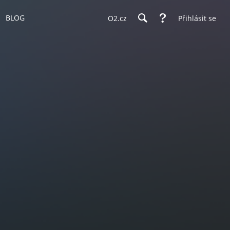
BLOG
O2.cz
Přihlásit se