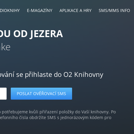
DIOKNIHY
E-MAGAZÍNY
APLIKACE A HRY
SMS/MMS INFO
OU OD JEZERA
ake
ování se přihlaste do O2 Knihovny
o potřebujeme kvůli přiřazení položky do Vaší knihovny. Po
lefonního čísla obdržíte SMS s jednorázovým kódem pro