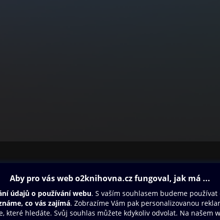
ovna
Další zábava
Oneplay
Oneplay Originály
Sport