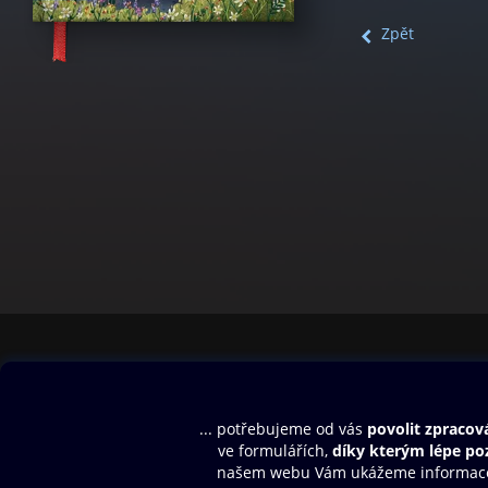
Zpět
Obsah ke stažení
Moje O2 Knih
Uvítací melodie
Přihlásit se
Aplikace a hry
E-knihy
Dárkový poukaz
SMS/MMS Info
Audioknihy
Nápověda
Blog