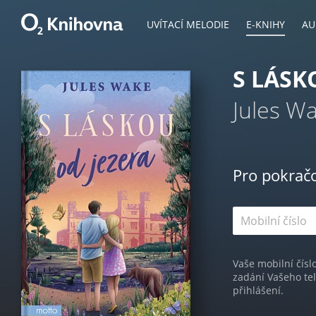
UVÍTACÍ MELODIE
E-KNIHY
AU
S LÁSK
Jules W
Pro pokrač
Vaše mobilní čísl
zadání Vašeho te
přihlášení.