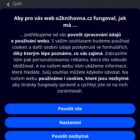
Zpět
Obsah ke stažení
Moje O2 Knihovna
Další zábava
© O2 Czech Republic a.s.
Nákupní řád
Přístupnost
Aplikace O2 Knihovna
Zásady zpracování osobních údajů
Čti a poslouchej své e-knihy a
Cookies
audioknihy rychleji a pohodlněji.
Nastavení cookies