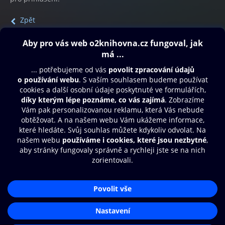
Zpět
Obsah ke stažení
Moje O2 Knihovna
Další zábava
© O2 Czech Republic a.s.
Nákupní řád
Přístupnost
Aplikace O2 Knihovna
Zásady zpracování osobních údajů
Čti a poslouchej své e-knihy a
Cookies
audioknihy rychleji a pohodlněji.