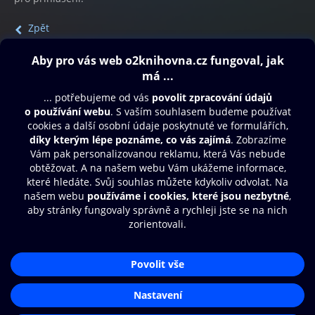
Zpět
Obsah ke stažení
Moje O2 Knihovna
Další zábava
© O2 Czech Republic a.s.
Nákupní řád
Přístupnost
Aplikace O2 Knihovna
Zásady zpracování osobních údajů
Čti a poslouchej své e-knihy a
Cookies
audioknihy rychleji a pohodlněji.