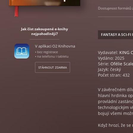
Dostupnost formátů zá
Jak číst zakoupené e-knihy
nejpohodlněji?
FANTASY A SCI-F
V aplikaci O2 Knihovna
• bez registrace
Vydavatel:
KING 
• na telefonu i tabletu
Vydáno: 2025
Série:
Ofélie Scal
STÁHNOUT ZDARMA
Jazyk: český
Počet stran: 432
V závěrečném dílu
hlavní hrdinka op
provládní zastán
technologickým v
bojují všemi mož
Když hrozí, že se
kartu a přiznat d