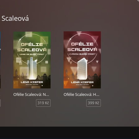
le a jeho rozhodnutí, proti kterému dřív fanaticky bojovala, aby vši
uálně celému světu hrozí.
e Scaleová
stoupí velmi překvapivá třetí strana. Mocný protivník královské rod
celou Evropu na nejcitlivějším místě, a Ofélie se tak musí rozhodnout
á obětovat, pokud chce zachránit Luciena a celé lidstvo. Dokáže jej
enávisti a porazit smrt?
ořet
Ofélie Scaleová: Nebe se bude třást
Ofélie Scaleová: Hvězdy budou padat
319 Kč
399 Kč