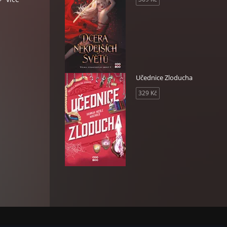
chni
iny
, co
ich
Učednice Zloducha
329 Kč