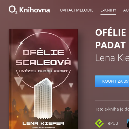
UVÍTACÍ MELODIE
E-KNIHY
AU
OFÉLIE
PADAT
Lena Kie
KOUPIT ZA 39
Tato e-kniha je d
ePUB