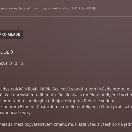
visí na vydavateli. E-knihy mají velikost od 1 MB do 30 MB.
I PRO MLADÉ
COOL
eová
díl 3
 dystopické trilogie Ofélie Scaleová s podtitulem Hvězdy budou p
ět čelí obrovskému dilematu. Boj lidstva s umělou inteligencí vrcho
ci odmítání technologií a odbojová skupina ReVerse vedená
izionářem Exonem Costardem a umělou inteligencí Omni proti sob
nými prostředky.
 nálada mezi obyvatelstvem změní, musí král vsadit všechno na jed
ůvody vyhlášení Odvrácení. Ofélie se rozhodne veřejně vystoupit po