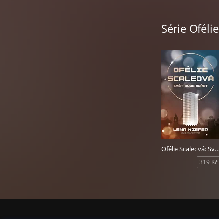
boku. Podpoří krá
pochopili, co akt
Série Oféli
Do situace však v
zasáhne Ofélii i 
všechno je ochotn
láska vzdorovat n
Ofélie Scaleová: Svět bude h
319 Kč