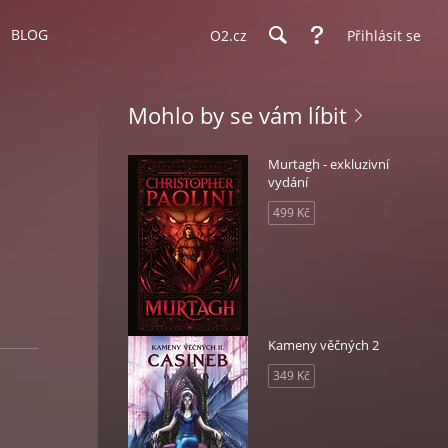
BLOG
O2.cz
Přihlásit se
Mohlo by se vám líbit
Murtagh - exkluzivní
vydání
499 Kč
Kameny věčných 2
349 Kč