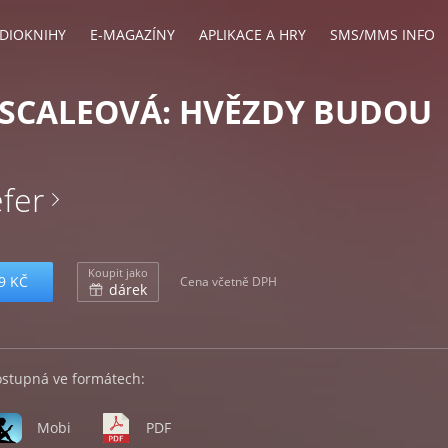
DIOKNIHY
E-MAGAZÍNY
APLIKACE A HRY
SMS/MMS INFO
 SCALEOVÁ: HVĚZDY BUDOU
fer
Koupit jako
9 KČ
Cena včetně DPH
dárek
ostupná ve formátech:
Mobi
PDF