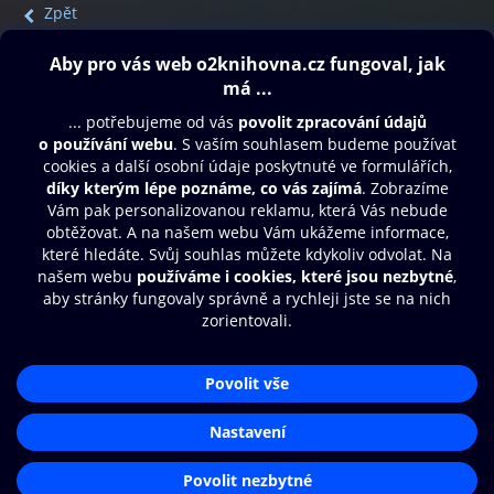
Zpět
Obsah ke stažení
Moje O2 Knihovna
Další zábava
© O2 Czech Republic a.s.
Nákupní řád
Přístupnost
Aplikace O2 Knihovna
Zásady zpracování osobních údajů
Čti a poslouchej své e-knihy a
Cookies
audioknihy rychleji a pohodlněji.
Nastavení cookies