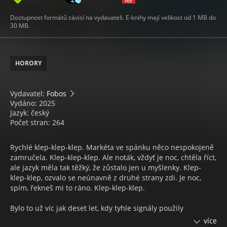
Dostupnost formátů závisí na vydavateli. E-knihy mají velikost od 1 MB do
30 MB.
HORORY
Vydavatel:
Fobos
Vydáno: 2025
Jazyk: český
Počet stran: 264
Rychlé klep-klep-klep. Markéta ve spánku něco nespokojeně
zamručela. Klep-klep-klep. Ale noták, vždyť je noc, chtěla říct,
ale jazyk měla tak těžký, že zůstalo jen u myšlenky. Klep-
klep-klep, ozvalo se neúnavně z druhé strany zdi. Je noc,
spím, řekneš mi to ráno. Klep-klep-klep.
Bylo to už víc jak deset let, kdy tyhle signály použily
naposled. Po tom, co obě dostaly mobilní telefony, bylo
více