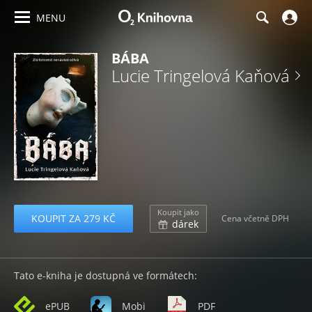
MENU
BÁBA
Lucie Tringelová Kaňová
Koupit jako
KOUPIT ZA 279 KČ
Cena včetně DPH
dárek
Tato e-kniha je dostupná ve formátech:
ePUB
Mobi
PDF