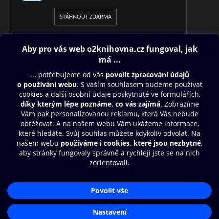
STÁHNOUT ZDARMA
Obsah ke stažení
Moje O2 Knihovna
Další zábava
© O2 Czech Republic a.s.
Nákupní řád
Přístupnost
Aplikace O2 Knihovna
Zásady zpracování osobních údajů
Čti a poslouchej své e-knihy a
Cookies