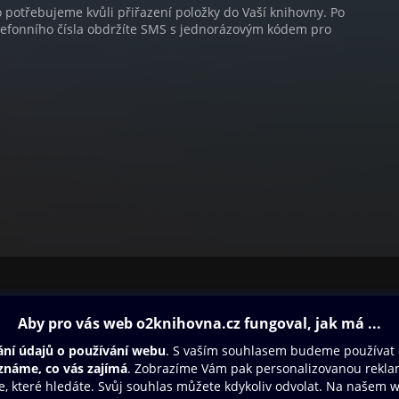
o potřebujeme kvůli přiřazení položky do Vaší knihovny. Po
lefonního čísla obdržíte SMS s jednorázovým kódem pro
ovna
Další zábava
Oneplay
Oneplay Originály
Sport