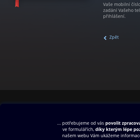
Vaše mobilní čísl
zadání Vašeho te
přihlášení.
Zpět
Obsah ke stažení
Moje O2 Knih
Uvítací melodie
Přihlásit se
Aplikace a hry
E-knihy
Dárkový poukaz
SMS/MMS Info
Audioknihy
Nápověda
Blog