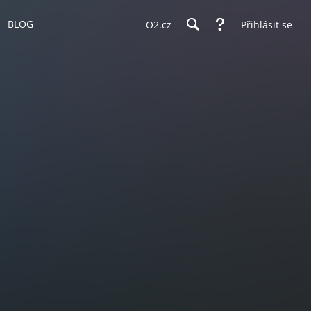
BLOG
O2.cz
Přihlásit se