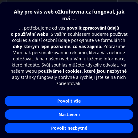
Obsah ke stažení
Moje O2 Knihovna
Další zábava
© O2 Czech Republic a.s.
Nákupní řád
Přístupnost
Aplikace O2 Knihovna
Zásady zpracování osobních údajů
Čti a poslouchej své e-knihy a
Cookies
audioknihy rychleji a pohodlněji.
Nastavení cookies
STÁHNOUT