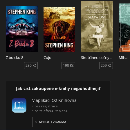
Z buicku 8
Cujo
Sirotčinec slečny Peregrinové: Mapa dní
Mlha
230 Kč
190 Kč
259 Kč
Jak číst zakoupené e-knihy nejpohodlněji?
V aplikaci O2 Knihovna
• bez registrace
• na telefonu i tabletu
STÁHNOUT ZDARMA