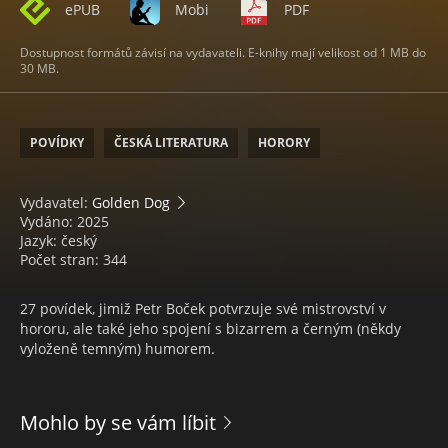
ePUB
Mobi
PDF
Dostupnost formátů závisí na vydavateli. E-knihy mají velikost od 1 MB do
30 MB.
POVÍDKY
ČESKÁ LITERATURA
HORORY
Vydavatel:
Golden Dog
Vydáno: 2025
Jazyk: český
Počet stran: 344
27 povídek, jimiž Petr Boček potvrzuje své mistrovství v
hororu, ale také jeho spojení s bizarrem a černým (někdy
vyloženě temným) humorem.
Mohlo by se vám líbit