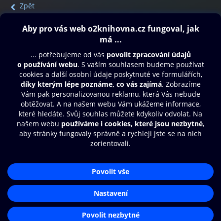
Zpět
Obsah ke stažení
Moje O2 Knihovna
Další zábava
© O2 Czech Republic a.s.
Nákupní řád
Přístupnost
Aplikace O2 Knihovna
Zásady zpracování osobních údajů
Čti a poslouchej své e-knihy a
Cookies
audioknihy rychleji a pohodlněji.
Nastavení cookies