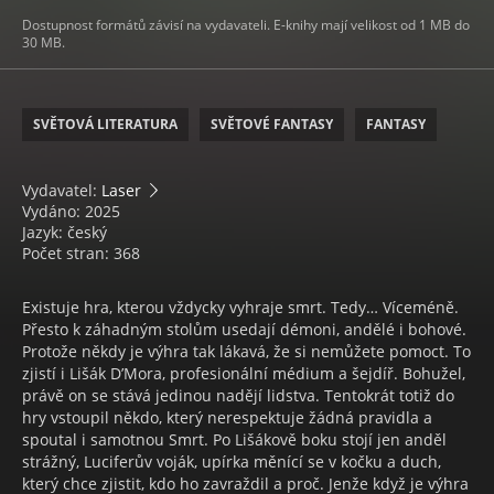
Dostupnost formátů závisí na vydavateli. E-knihy mají velikost od 1 MB do
30 MB.
SVĚTOVÁ LITERATURA
SVĚTOVÉ FANTASY
FANTASY
Vydavatel:
Laser
Vydáno: 2025
Jazyk: český
Počet stran: 368
Existuje hra, kterou vždycky vyhraje smrt. Tedy… Víceméně.
Přesto k záhadným stolům usedají démoni, andělé i bohové.
Protože někdy je výhra tak lákavá, že si nemůžete pomoct. To
zjistí i Lišák D’Mora, profesionální médium a šejdíř. Bohužel,
právě on se stává jedinou nadějí lidstva. Tentokrát totiž do
hry vstoupil někdo, který nerespektuje žádná pravidla a
spoutal i samotnou Smrt. Po Lišákově boku stojí jen anděl
strážný, Luciferův voják, upírka měnící se v kočku a duch,
který chce zjistit, kdo ho zavraždil a proč. Jenže když je výhra