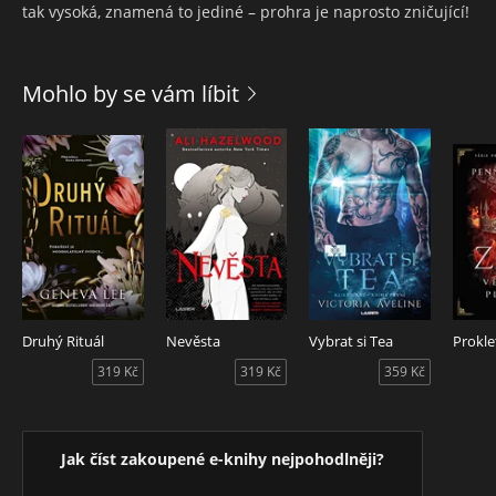
tak vysoká, znamená to jediné – prohra je naprosto zničující!
Mohlo by se vám líbit
Druhý Rituál
Nevěsta
Vybrat si Tea
319 Kč
319 Kč
359 Kč
Jak číst zakoupené e-knihy nejpohodlněji?