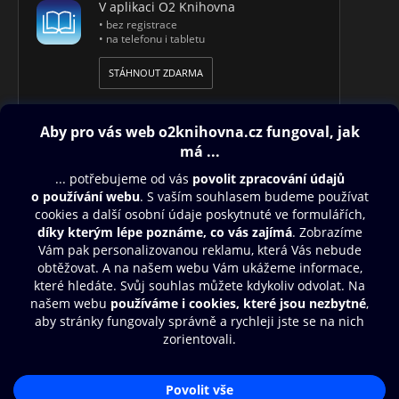
V aplikaci O2 Knihovna
• bez registrace
• na telefonu i tabletu
STÁHNOUT ZDARMA
Obsah ke stažení
Moje O2 Knihovna
Další zábava
© O2 Czech Republic a.s.
Nákupní řád
Přístupnost