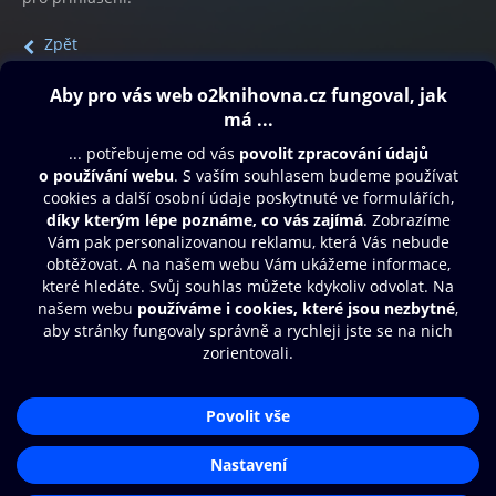
Zpět
Obsah ke stažení
Moje O2 Knihovna
Další zábava
© O2 Czech Republic a.s.
Nákupní řád
Přístupnost
Aplikace O2 Knihovna
Zásady zpracování osobních údajů
Čti a poslouchej své e-knihy a
Cookies
audioknihy rychleji a pohodlněji.