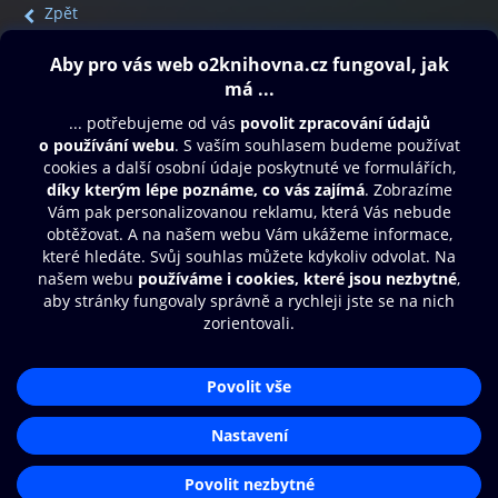
Zpět
Obsah ke stažení
Moje O2 Knihovna
Další zábava
© O2 Czech Republic a.s.
Nákupní řád
Přístupnost
Aplikace O2 Knihovna
Zásady zpracování osobních údajů
Čti a poslouchej své e-knihy a
Cookies
audioknihy rychleji a pohodlněji.
Nastavení cookies