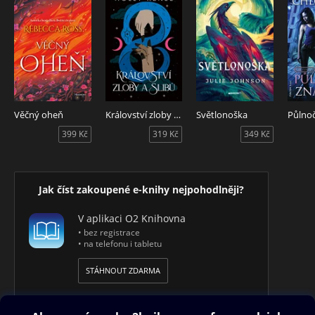
Věčný oheň
Království zloby a slibů
Světlonoška
Půlno
399 Kč
319 Kč
349 Kč
Jak číst zakoupené e-knihy nejpohodlněji?
V aplikaci O2 Knihovna
• bez registrace
• na telefonu i tabletu
STÁHNOUT ZDARMA