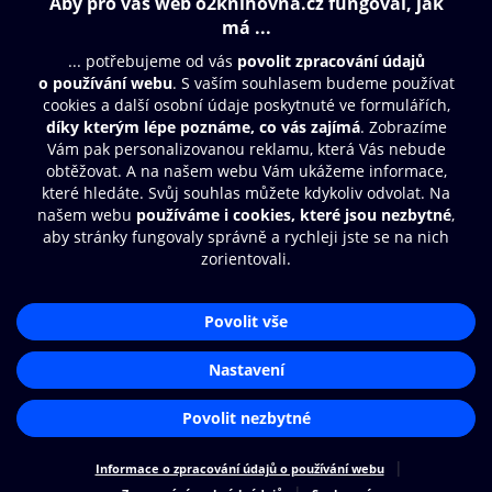
Obsah ke stažení
Moje O2 Knihovna
Další zábava
© O2 Czech Republic a.s.
Nákupní řád
Přístupnost
Aplikace O2 Knihovna
Zásady zpracování osobních údajů
Čti a poslouchej své e-knihy a
Cookies
audioknihy rychleji a pohodlněji.
Nastavení cookies
STÁHNOUT