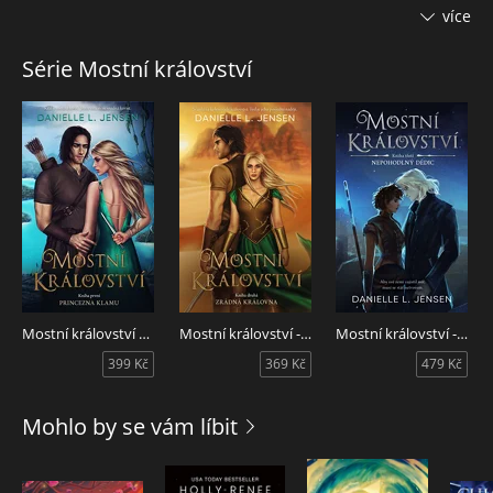
Ithicany s plánem na osvobození nejen Arena, ale celého
více
mostního království. Chce proti otci využít jeho vlastní
zbraně: sestry, jejichž životy zachránila. Jenže palác, kde
Série Mostní království
Arena drží, je téměř neproniknutelná pevnost a v téhle hře
vystupuje mnohem víc hráčů, než Lara vůbec tušila.
Nepřátelé a spojenci mění strany mrknutím oka a všichni se
v nelítostném boji o koruny, říše a mosty snaží získat navrch.
Lařiným největším protivníkem je navíc právě ten, jehož
přišla zachránit. Manžel, kterého zradila. Lara je ochotná
riskovat život i všechno, co její drahé, ale stojí před nelehkou
volbou. Jednou provždy se musí rozhodnout, za koho – a za
co – bude bojovat. Za svou zemi, svého manžela nebo za
sebe?
Mostní království 1: Princezna klamu
Mostní království - Kniha druhá: Zrádná královna
Mostní království - Kniha třetí: Nepohodlný dědic
399 Kč
369 Kč
479 Kč
Mohlo by se vám líbit