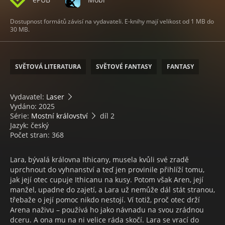
Dostupnost formátů závisí na vydavateli. E-knihy mají velikost od 1 MB do
30 MB.
SVĚTOVÁ LITERATURA
SVĚTOVÉ FANTASY
FANTASY
Vydavatel:
Laser
Vydáno: 2025
Série:
Mostní království
díl 2
Jazyk: český
Počet stran: 368
Lara, bývalá královna Ithicany, musela kvůli své zradě
uprchnout do vyhnanství a teď jen provinile přihlíží tomu,
jak její otec cupuje Ithicanu na kusy. Potom však Aren, její
manžel, upadne do zajetí, a Lara už nemůže dál stát stranou,
třebaže o její pomoc nikdo nestojí. Ví totiž, proč otec drží
Arena naživu – používá ho jako návnadu na svou zrádnou
dceru. A ona mu na ni velice ráda skočí. Lara se vrací do