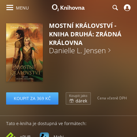
MENU
MOSTNÍ KRÁLOVSTVÍ -
KNIHA DRUHÁ: ZRÁDNÁ
KRÁLOVNA
Danielle L. Jensen
Koupit jako
KOUPIT ZA 369 KČ
Cena včetně DPH
dárek
Tato e-kniha je dostupná ve formátech:
ePUB
Mobi