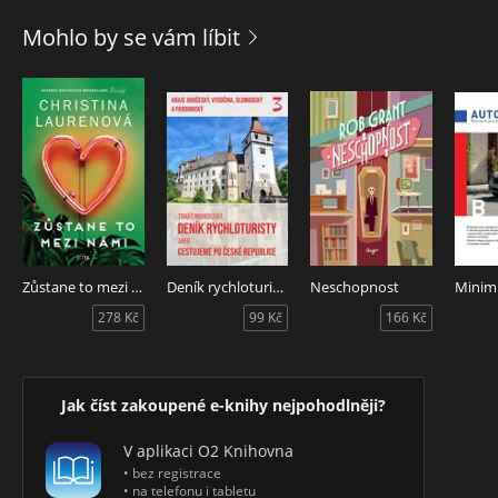
a nahlédnout do historie, do textů krásné literatury i Bible,
do starého herbáře či sbírky japonských veršů a nechat se
Mohlo by se vám líbit
inspirovat tím, jak o stromech uvažovali naši předkové nejen
v našich končinách? Uvědomíme si při tom, kolik dávných
tradic spojených se stromy se zachovalo dodnes.
Zůstane to mezi námi
Deník rychloturisty aneb Cestujeme po České republice
Neschopnost
278 Kč
99 Kč
166 Kč
Jak číst zakoupené e-knihy nejpohodlněji?
V aplikaci O2 Knihovna
• bez registrace
• na telefonu i tabletu