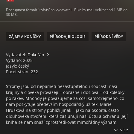
Dostupnost formátů závisí na vydavateli. E-knihy mají velikost od 1 MB do
30 MB.
ZÁJMY A KONÍČKY
PŘÍRODA, BIOLOGIE
PŘÍRODNÍ VĚDY
Vydavatel:
Dokořán
Vydáno: 2025
Jazyk: český
Počet stran: 232
Stromy jsou od nepaměti nezastupitelnou součástí naší
krajiny a člověka provázejí ‒ obrazně i doslova ‒ od kolébky
po rakev. Mnohdy je považujeme za cosi samozřejmého, co
nám poskytuje především hospodářský užitek. Marie
Hrušková na stromy pohlíží jinak ‒ jako na osobitá, často
dlouhověká stvoření, která zasluhují naši úctu a ochranu. Její
kniha se nám snaží zprostředkovat mimořádný význam,
který pro nás stromy mají. Je příležitostí se na chvíli zastavit
více