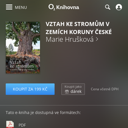
MENU
VZTAH KE STROMŮM V
ZEMÍCH KORUNY ČESKÉ
Marie Hrušková
Koupit jako
KOUPIT ZA 199 KČ
Cena včetně DPH
dárek
Tato e-kniha je dostupná ve formátech:
PDF