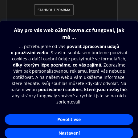
STÁHNOUT ZDARMA
Obsah ke stažení
Moje O2 Knihovna
Další zábava
© O2 Czech Republic a.s.
Nákupní řád
Přístupnost
Aplikace O2 Knihovna
Zásady zpracování osobních údajů
Čti a poslouchej své e-knihy a
Cookies