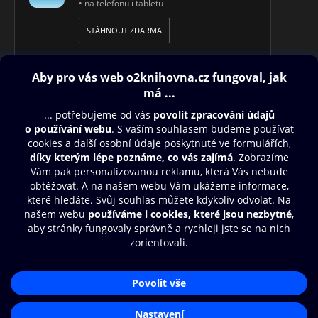
• na telefonu i tabletu
STÁHNOUT ZDARMA
Obsah ke stažení
Moje O2 Knihovna
Další zábava
© O2 Czech Republic a.s.
Nákupní řád
Přístupnost
Aplikace O2 Knihovna
Zásady zpracování osobních údajů
Čti a poslouchej své e-knihy a