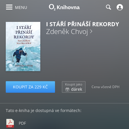
MENU
I STÁŘÍ PŘINÁŠÍ REKORDY
Zdeněk Chvoj
Koupit jako
KOUPIT ZA 229 KČ
Cena včetně DPH
dárek
Tato e-kniha je dostupná ve formátech:
PDF