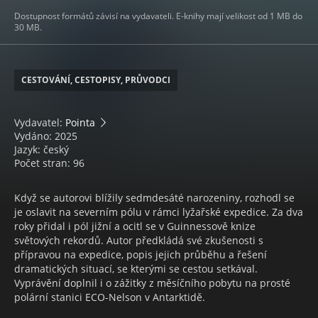
Dostupnost formátů závisí na vydavateli. E-knihy mají velikost od 1 MB do
30 MB.
CESTOVÁNÍ, CESTOPISY, PRŮVODCI
Vydavatel:
Pointa
Vydáno: 2025
Jazyk: český
Počet stran: 96
Když se autorovi blížily sedmdesáté narozeniny, rozhodl se
je oslavit na severním pólu v rámci lyžařské expedice. Za dva
roky přidal i pól jižní a ocitl se v Guinnessově knize
světových rekordů. Autor předkládá své zkušenosti s
přípravou na expedice, popis jejich průběhu a řešení
dramatických situací, se kterými se cestou setkával.
Vyprávění doplnil i o zážitky z měsíčního pobytu na prosté
polární stanici ECO-Nelson v Antarktidě.