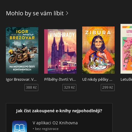
Mohlo by se vám líbit
Igor Brezovar. Velká jízda pokračuje
Příběhy čtvrtí: Vinohrady
Už nikdy pěšky po Arménii a Gruzii
388 Kč
329 Kč
299 Kč
Jak číst zakoupené e-knihy nejpohodlněji?
V aplikaci O2 Knihovna
• bez registrace