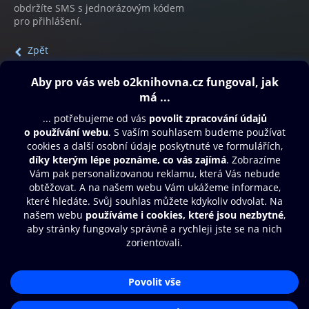
obdržíte SMS s jednorázovým kódem
pro přihlášení.
Zpět
Obsah ke stažení
Moje O2 Knihovna
Další zábava
© O2 Czech Republic a.s.
Nákupní řád
Přístupnost
Aplikace O2 Knihovna
Zásady zpracování osobních údajů