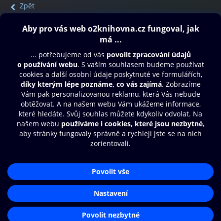
Zpět
Obsah ke stažení
Moje O2 Knihovna
Další zábava
© O2 Czech Republic a.s.
Nákupní řád
Přístupnost
Aplikace O2 Knihovna
Zásady zpracování osobních údajů
Čti a poslouchej své e-knihy a
Cookies
audioknihy rychleji a pohodlněji.
Nastavení cookies