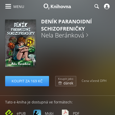
MENU
DENÍK PARANOIDNÍ
SCHIZOFRENIČKY
Nela Beránková
Koupit jako
KOUPIT ZA 169 KČ
Cena včetně DPH
dárek
Tato e-kniha je dostupná ve formátech:
ePUB
Mobi
PDF