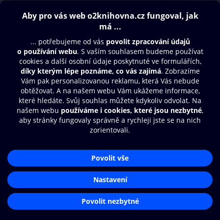
Obsah ke stažení
Moje O2 Knihovna
Další zábava
© O2 Czech Republic a.s.
Nákupní řád
Přístupnost
Aplikace O2 Knihovna
Zásady zpracování osobních údajů
Čti a poslouchej své e-knihy a
Cookies
audioknihy rychleji a pohodlněji.
Nastavení cookies
STÁHNOUT