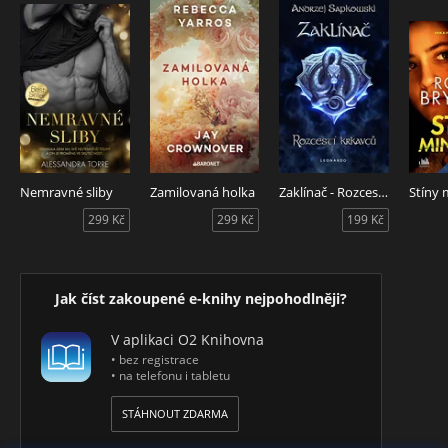
Nemravné sliby
Zamilovaná holka
Zaklínač - Rozcestí krkavců
Stíny 
299 Kč
299 Kč
199 Kč
Jak číst zakoupené e-knihy nejpohodlněji?
V aplikaci O2 Knihovna
• bez registrace
• na telefonu i tabletu
STÁHNOUT ZDARMA