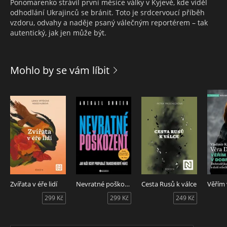
Ponomarenko strávil první měsíce války v Kyjevě, kde viděl
odhodlání Ukrajinců se bránit. Toto je srdcervoucí příběh
vzdoru, odvahy a naděje psaný válečným reportérem – tak
autentický, jak jen může být.
Mohlo by se vám líbit
Zvířata v éře lidí
Nevratné poškození
Cesta Rusů k válce
299 Kč
299 Kč
249 Kč