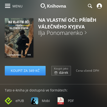
MENU
NA VLASTNÍ OČI: PŘÍBĚH
VÁLEČNÉHO KYJEVA
Ilja Ponomarenko
Koupit jako
KOUPIT ZA 349 KČ
Cena včetně DPH
dárek
Tato e-kniha je dostupná ve formátech:
ePUB
Mobi
PDF