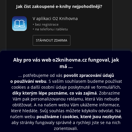
Jak číst zakoupené e-knihy nejpohodlněji?
V aplikaci O2 Knihovna
• bez registrace
• na telefonu i tabletu
STÁHNOUT ZDARMA
Obsah ke stažení
Moje O2 Knihovna
Další zábava
© O2 Czech Republic a.s.