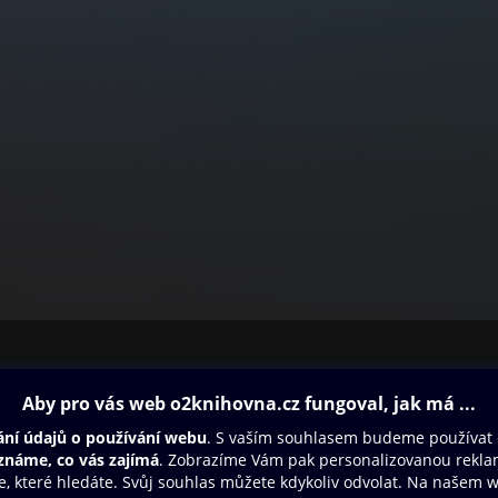
ovna
Další zábava
Oneplay
Oneplay Originály
Sport