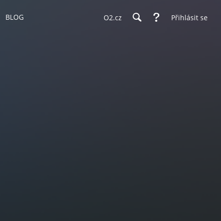
BLOG
O2.cz
Přihlásit se