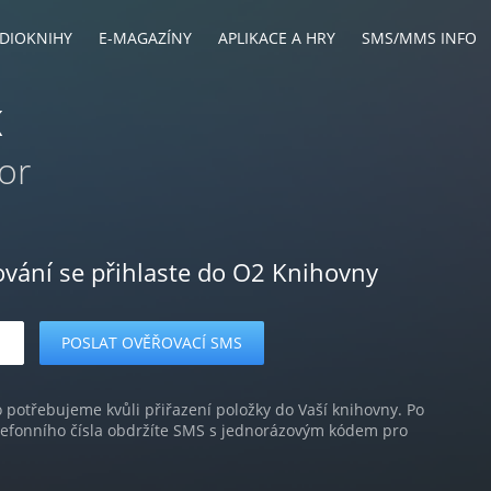
DIOKNIHY
E-MAGAZÍNY
APLIKACE A HRY
SMS/MMS INFO
K
dor
ování se přihlaste do O2 Knihovny
o potřebujeme kvůli přiřazení položky do Vaší knihovny. Po
lefonního čísla obdržíte SMS s jednorázovým kódem pro