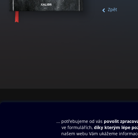
Zpět
Obsah ke stažení
Moje O2 Knih
Uvítací melodie
Přihlásit se
Aplikace a hry
E-knihy
Dárkový poukaz
SMS/MMS Info
Audioknihy
Nápověda
Blog