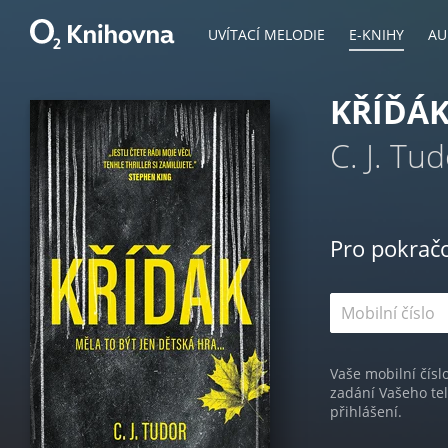
UVÍTACÍ MELODIE
E-KNIHY
AU
KŘÍĎÁ
C. J. Tu
Pro pokrač
Vaše mobilní čísl
zadání Vašeho te
přihlášení.